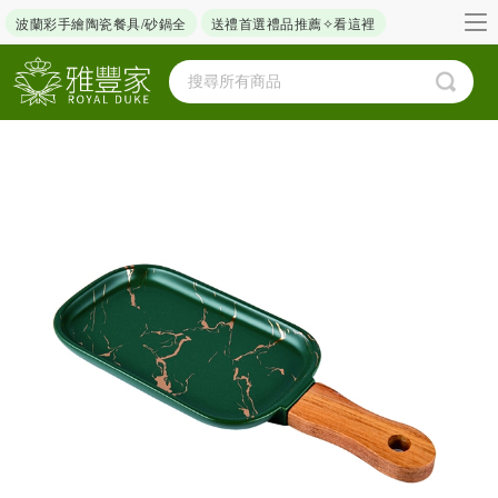
波蘭彩手繪陶瓷餐具/砂鍋全
送禮首選禮品推薦✧看這裡