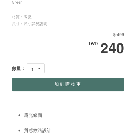
Green
材質：陶瓷
尺寸：尺寸詳見說明
$ 499
240
TWD
數量：
1
加到購物車
霧光綠面
質感紋路設計