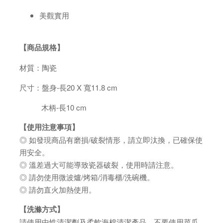
美觀實用
【商品規格】
材質：陶瓷
尺寸：盤身-長20 X 寬11.8 cm
木柄-長10 cm
【使用注意事項】
◎ 如發現商品有磨損/破裂情形，請立即汰換，已確保使
用安全。
◎ 溫差過大可能導致瓷器破裂，使用時請注意。
◎ 請勿使用微波爐/烤箱/消毒櫃/洗碗機。
◎ 請勿直火加熱使用。
【洗滌方式】
請使用中性清潔劑及柔軟海棉清潔產品，不要使用菜瓜