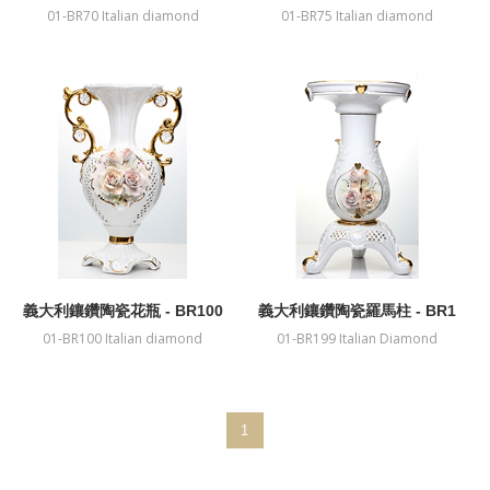
01-BR70 Italian diamond
01-BR75 Italian diamond
Ceramic vase
Ceramic vase
義大利鑲鑽陶瓷花瓶 - BR100
義大利鑲鑽陶瓷羅馬柱 - BR1
99
01-BR100 Italian diamond
01-BR199 Italian Diamond
Ceramic vase
ceramics Rome pillar
1