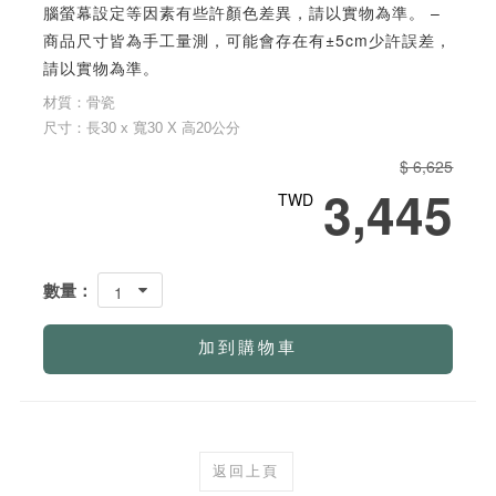
腦螢幕設定等因素有些許顏色差異，請以實物為準。 –
商品尺寸皆為手工量測，可能會存在有±5cm少許誤差，
請以實物為準。
材質：骨瓷
尺寸：長30 x 寬30 X 高20公分
$ 6,625
3,445
TWD
數量：
1
加到購物車
返回上頁