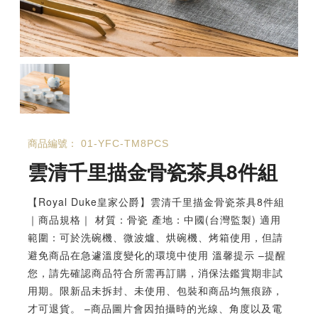
商品編號：
01-YFC-TM8PCS
雲清千里描金骨瓷茶具8件組
【Royal Duke皇家公爵】雲清千里描金骨瓷茶具8件組
｜商品規格｜ 材質：骨瓷 產地：中國(台灣監製) 適用
範圍：可於洗碗機、微波爐、烘碗機、烤箱使用，但請
避免商品在急遽溫度變化的環境中使用 溫馨提示 –提醒
您，請先確認商品符合所需再訂購，消保法鑑賞期非試
用期。限新品未拆封、未使用、包裝和商品均無痕跡，
才可退貨。 –商品圖片會因拍攝時的光線、角度以及電