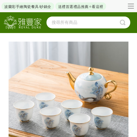
波蘭彩手繪陶瓷餐具/砂鍋全
送禮首選禮品推薦✧看這裡