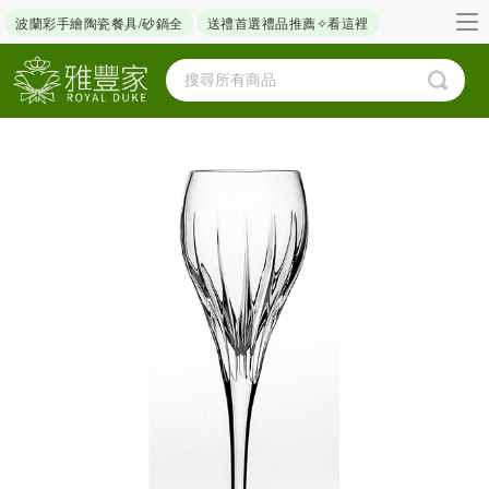
波蘭彩手繪陶瓷餐具/砂鍋全
送禮首選禮品推薦✧看這裡