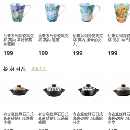
油畫系列骨瓷馬克
油畫系列骨瓷馬克
油畫系列骨瓷馬克
油畫系列骨
杯-莫內-韋特伊莫
杯-莫內-睡蓮
杯-莫內-撐傘的女
杯-梵谷-向日
奈花園
人
199
199
199
199
餐廚用品
觀看全部
有古窯鋰輝石日式
有古窯鋰輝石日式
有古窯鋰輝石日式
有古窯鋰輝
直身砂鍋1.5L蜂蜜
直身砂鍋1.5L朵朵
直身砂鍋1.5L繽紛
直身砂鍋1.5
小熊
盛開
時光
小鹿