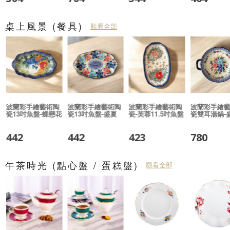
桌上風景 (餐具)
觀看全部
-
波蘭彩手繪藝術陶
波蘭彩手繪藝術陶
波蘭彩手繪藝術陶
波蘭彩手繪
瓷13吋魚盤-蝶戀花
瓷13吋魚盤-盛夏
瓷-芙蓉11.5吋魚盤
瓷雙耳湯鍋-
442
442
423
780
午茶時光 (點心盤 / 蛋糕盤)
觀看全部