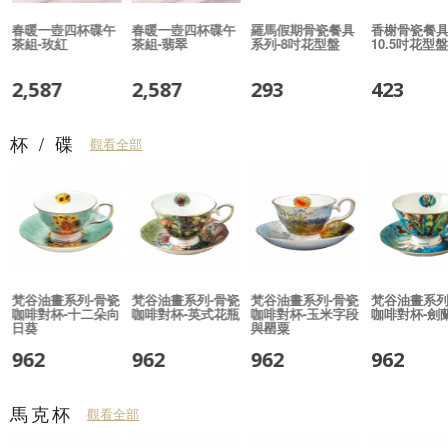
-
春暖一壺四杯碟午
春暖一壺四杯碟午
羅馬假期骨瓷餐具
香榭骨瓷餐具
茶組-玫紅
茶組-翡翠
系列-8吋花型盤
10.5吋花型盤
2,587
2,587
293
423
杯 / 碟
觀看全部
梵谷油畫系列-骨瓷
梵谷油畫系列-骨瓷
梵谷油畫系列-骨瓷
梵谷油畫系列
咖啡對杯-十二朵向
咖啡對杯-英式花瓶
咖啡對杯-玉米字段
咖啡對杯-劍
日葵
與罌粟
962
962
962
962
馬克杯
觀看全部