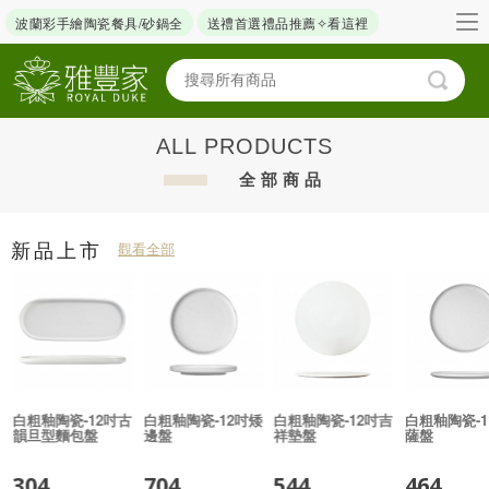
波蘭彩手繪陶瓷餐具/砂鍋全
送禮首選禮品推薦✧看這裡
ALL PRODUCTS
全部商品
新品上市
觀看全部
白粗釉陶瓷-12吋古
白粗釉陶瓷-12吋矮
白粗釉陶瓷-12吋吉
白粗釉陶瓷-1
韻旦型麵包盤
邊盤
祥墊盤
薩盤
304
704
544
464