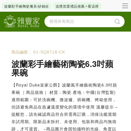
波蘭彩手繪陶瓷餐具/砂鍋全
送禮首選禮品推薦✧看這裡
商品編號：
01-SQ8718-CK
波蘭彩手繪藝術陶瓷6.3吋蘋
果碗
【Royal Duke皇家公爵】波蘭風手繪藝術陶瓷6.3吋蘋
果碗 ｜商品規格｜ 材質：陶瓷 產地：中國(台灣監製)
適用範圍：可於洗碗機、微波爐、烘碗機、烤箱使用，
但請避免商品在急遽溫度變化的環境中使用 溫馨提示 –
提醒您，請先確認商品符合所需再訂購，消保法鑑賞期
非試用期。限新品未拆封、未使用、包裝和商品均無痕
跡，才可退貨。 –商品圖片會因拍攝時的光線、角度以