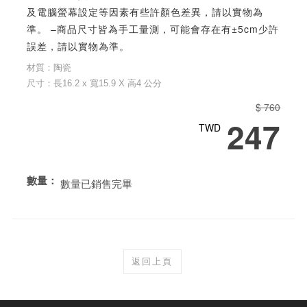
及電腦螢幕設定等因素有些許顏色差異，請以實物為
準。 –商品尺寸皆為手工量測，可能會存在有±5cm少許
誤差，請以實物為準。
材質：陶瓷
尺寸：長16.2 x 寬15.9 X 高4 公分
$ 760
247
TWD
數量：
數量已銷售完畢
返回上頁